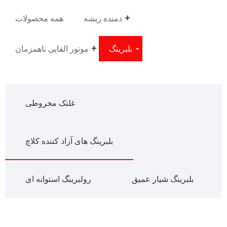
دمنده ریشه
همه محصولات
بلبرینگ
موتور القایی ناهمزمان
غلتک مخروطی
بلبرینگ های آزاد کننده کلاچ
بلبرینگ شیار عمیق
رولبرینگ استوانه ای