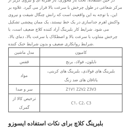
مرکز شعاعی در طول چرخش با سرعت بالا قرار می گیرد. علاوه بر
این، با توجه به این واقعیت است که رانش چنگال شیفت و نیروی
واکنش اهرم جداسازی در یک خط نیستند، یک ممان پیچشی تشکیل
می شود. شرایط کار بلبرینگ آزاد کننده کلاچ ضعیف است، با
چرخش متناوب با سرعت بالا و اصطکاک با سرعت بالا، دمای بالا،
شرایط روانکاری ضعیف و بدون شرایط خنک کننده.
کامیون
مدل ماشین
نایلون، فولاد، برنج
قفس
بلبرینگ های فولادی، بلبرینگ های کربنی،
مواد
یاتاقان های ضد زنگ
Z1V1 Z2V2 Z3V3
سر و صدا
ترخیص کالا از
C1، C2، C3
گمرک
بلبرینگ کلاچ برای نکات استفاده ایسوزو