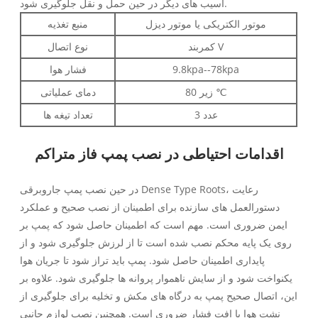
آسیب های دیگر در حین حمل و نقل جلوگیری شود.
موتور الکتریکی یا موتور دیزل
منبع تغذیه
کمربند V
نوع اتصال
9.8kpa--78kpa
فشار هوا
زیر 80 ℃
دمای عملیاتی
3 عدد
تعداد تیغه ها
اقدامات احتیاطی در نصب پمپ فاز متراکم
در حین نصب پمپ جاروبرقی Dense Type Roots، رعایت
دستورالعمل های سازنده برای اطمینان از نصب صحیح و عملکرد
ایمن ضروری است. مهم است که اطمینان حاصل شود که پمپ بر
روی یک پایه محکم نصب شده است تا از لرزش جلوگیری شود و از
پایداری اطمینان حاصل شود. پمپ باید تراز شود تا جریان هوا
یکنواخت شود و از سایش ناهموار پروانه ها جلوگیری شود. علاوه بر
این، اتصال صحیح پمپ به درگاه های مکش و تخلیه برای جلوگیری از
نشت هوا یا افت فشار ضروری است. همچنین نصب لوازم جانبی