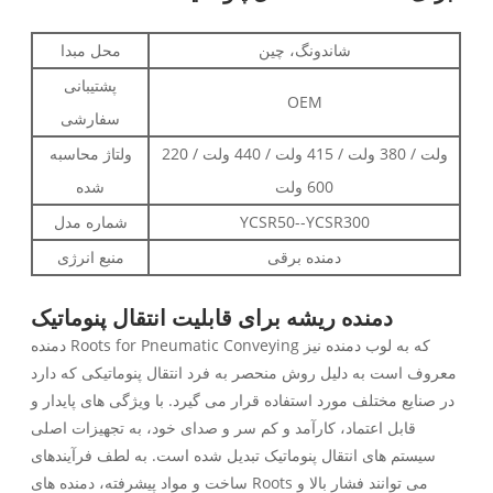
شاندونگ، چین
محل مبدا
پشتیبانی
OEM
سفارشی
220 ولت / 380 ولت / 415 ولت / 440 ولت /
ولتاژ محاسبه
600 ولت
شده
YCSR50--YCSR300
شماره مدل
دمنده برقی
منبع انرژی
دمنده ریشه برای قابلیت انتقال پنوماتیک
دمنده Roots for Pneumatic Conveying که به لوب دمنده نیز
معروف است به دلیل روش منحصر به فرد انتقال پنوماتیکی که دارد
در صنایع مختلف مورد استفاده قرار می گیرد. با ویژگی های پایدار و
قابل اعتماد، کارآمد و کم سر و صدای خود، به تجهیزات اصلی
سیستم های انتقال پنوماتیک تبدیل شده است. به لطف فرآیندهای
ساخت و مواد پیشرفته، دمنده های Roots می توانند فشار بالا و